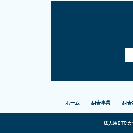
ホーム
組合事業
組合
法人用ETC